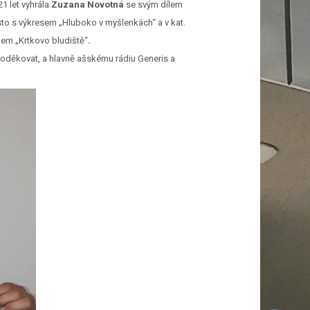
21 let vyhrála
Zuzana Novotná
se svým dílem
to s výkresem „Hluboko v myšlenkách“ a v kat.
kem „Krtkovo bludiště“
.
poděkovat, a hlavně ašskému rádiu Generis a