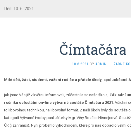
Den:
10. 6. 2021
Čímtačára 
10.6.2021
BY
ADMIN
·
ŽÁDNÉ K
Milé děti, žáci, studenti, vážení rodiče a přátelé školy, spoluobčané 
jak jsme Vás již v květnu informovali, zúčastnila se naše škola,
Základní u
ročníku celostátní on-line výtvarné soutěže Čímtačára 2021
. Všichni 
to libovolnou technikou, na libovolný formát. Z naší školy byly do soutěže
kategorií Výtvarné tvorby paní učitelky Mgr. Věry Rozálie Němejcové. Soutěž
ČR (i zahraničí). Nyní proběhlo vyhodnocení, které pro nás dopadlo velmi d