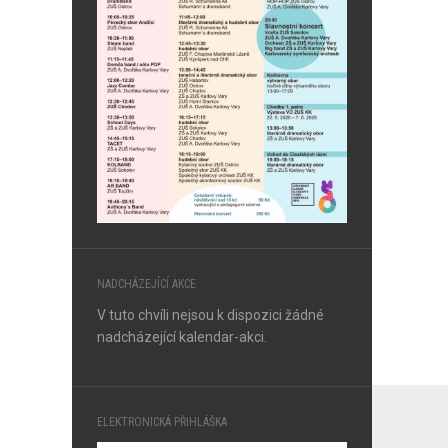
NADCHÁZEJÍCÍ AKCE
V tuto chvíli nejsou k dispozici žádné
nadcházející kalendar-akci.
ELEKTRONICKÁ PŘIHLÁŠKA