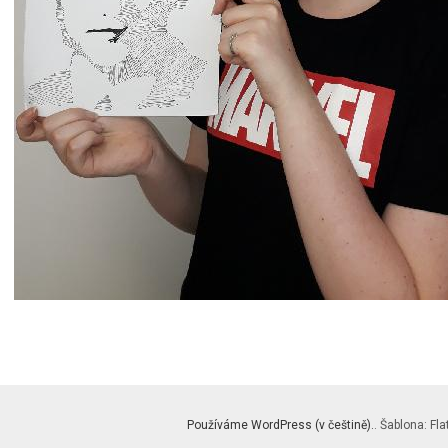
Používáme WordPress (v češtině).
. Šablona: Fla