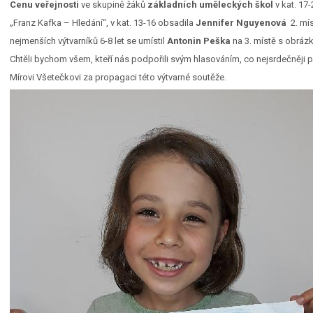
Cenu veřejnosti
ve skupině žáků
základních uměleckých škol
v kat. 17-
„Franz Kafka – Hledání“, v kat. 13-16 obsadila
Jennifer Nguyenová
2. mís
nejmenších výtvarníků 6-8 let se umístil
Antonin Peška
na 3. místě s obráz
Chtěli bychom všem, kteří nás podpořili svým hlasováním, co nejsrdečněji 
Mírovi Všetečkovi za propagaci této výtvarné soutěže.