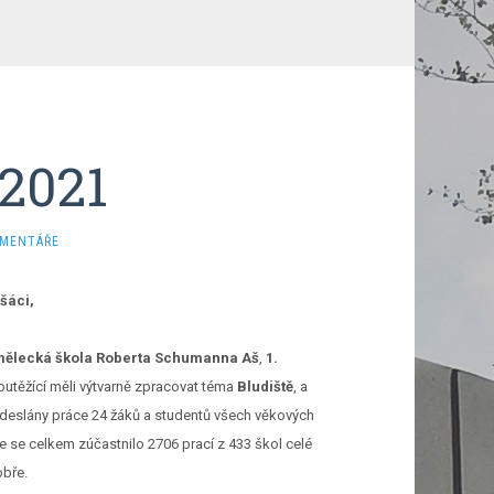
2021
OMENTÁŘE
Ašáci,
mělecká škola Roberta Schumanna Aš
,
1.
soutěžící měli výtvarně zpracovat téma
Bludiště
, a
 odeslány práce 24 žáků a studentů všech věkových
e se celkem zúčastnilo 2706 prací z 433 škol celé
obře.