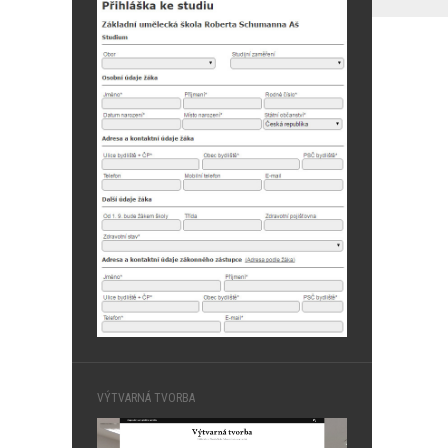
VÝTVARNÁ TVORBA