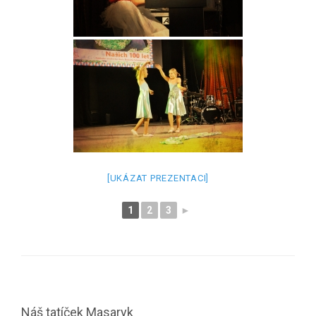
[UKÁZAT PREZENTACI]
1
2
3
►
Náš tatíček Masaryk