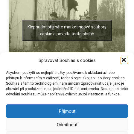
Klepnutím přijměte marketingové soubory
cookie a povolte tento obsah
Spravovat Souhlas s cookies
Abychom poskytli co nejlepší služby, používáme k ukládání a/nebo
přístupu k informacím o zařízení, technologie jako jsou soubory cookies.
Souhlas s těmito technologiemi nám umožní zpracovávat údaje, jako je
Používáme WordPress (v češtině).
. Šablona: Flat 1.7.8 od
Themeisle
.
chování při procházení nebo jedinečná ID na tomto webu. Nesouhlas nebo
odvolání souhlasu může nepříznivě ovlivnit určité vlastnosti a funkce.
Příjmout
Odmítnout