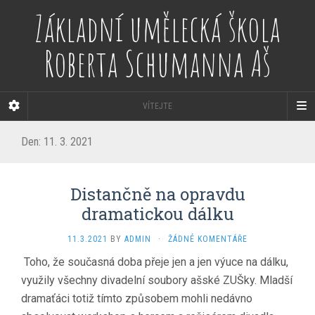
Základní umělecká škola
Roberta Schumanna Aš
VÍTEJTE
Den:
11. 3. 2021
Distančně na opravdu
dramatickou dálku
11.3.2021
BY
ADMIN
·
ŽÁDNÉ KOMENTÁŘE
Toho, že současná doba přeje jen a jen výuce na dálku,
využily všechny divadelní soubory ašské ZUŠky. Mladší
dramaťáci totiž tímto způsobem mohli nedávno