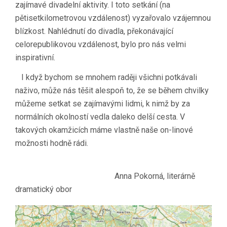
zajímavé divadelní aktivity. I toto setkání (na
pětisetkilometrovou vzdálenost) vyzařovalo vzájemnou
blízkost. Nahlédnutí do divadla, překonávající
celorepublikovou vzdálenost, bylo pro nás velmi
inspirativní.
I když bychom se mnohem raději všichni potkávali
naživo, může nás těšit alespoň to, že se během chvilky
můžeme setkat se zajímavými lidmi, k nimž by za
normálních okolností vedla daleko delší cesta. V
takových okamžicích máme vlastně naše on-linové
možnosti hodně rádi.
Anna Pokorná, literárně
dramatický obor