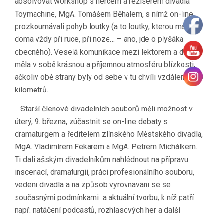
absolvovat workshop s hercem a režisérem divadla
Toymachine, MgA. Tomášem Běhalem, s nímž on-line
prozkoumávali pohyb loutky (a to loutky, kterou mají
doma vždy při ruce, při noze… – ano, jde o plyšáka
obecného). Veselá komunikace mezi lektorem a dětmi
měla v sobě krásnou a příjemnou atmosféru blízkosti,
ačkoliv obě strany byly od sebe v tu chvíli vzdáleny 250
kilometrů.
Starší členové divadelních souborů měli možnost v
úterý, 9. března, zúčastnit se on-line debaty s
dramaturgem a ředitelem zlínského Městského divadla,
MgA. Vladimírem Fekarem a MgA. Petrem Michálkem.
Ti dali ašským divadelníkům nahlédnout na přípravu
inscenací, dramaturgii, práci profesionálního souboru,
vedení divadla a na způsob vyrovnávání se se
současnými podmínkami a aktuální tvorbu, k níž patří
např. natáčení podcastů, rozhlasových her a další