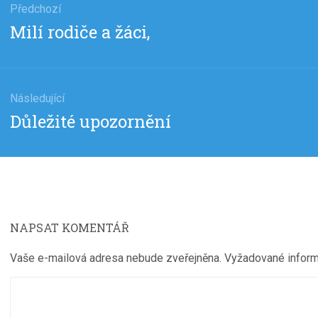
Předchozí
Předchozí
Milí rodiče a žáci,
pěvek
příspěvek:
Následující
Následující
Důležité upozornění
příspěvek:
NAPSAT KOMENTÁŘ
Vaše e-mailová adresa nebude zveřejněna.
Vyžadované infor