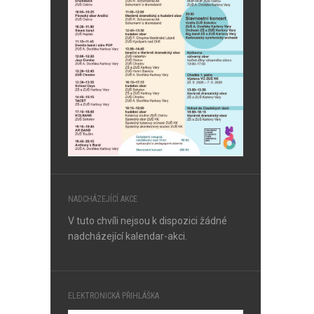
NADCHÁZEJÍCÍ AKCE
V tuto chvíli nejsou k dispozici žádné
nadcházející kalendar-akci.
ELEKTRONICKÁ PŘIHLÁŠKA