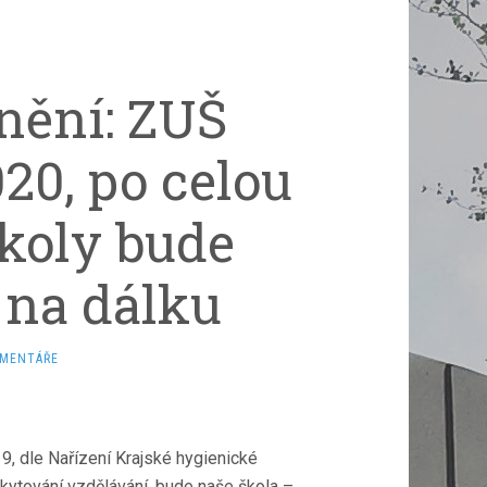
nění: ZUŠ
020, po celou
koly bude
 na dálku
OMENTÁŘE
, dle Nařízení Krajské hygienické
kytování vzdělávání, bude naše škola –