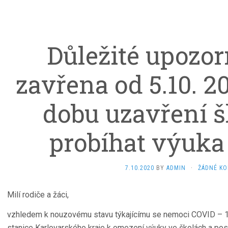
Důležité upozor
zavřena od 5.10. 2
dobu uzavření š
probíhat výuka
7.10.2020
BY
ADMIN
·
ŽÁDNÉ K
Milí rodiče a žáci,
vzhledem k nouzovému stavu týkajícímu se nemoci COVID – 19
stanice Karlovarského kraje k omezení výuky ve školách a pos