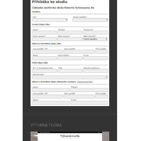
VÝTVARNÁ TVORBA