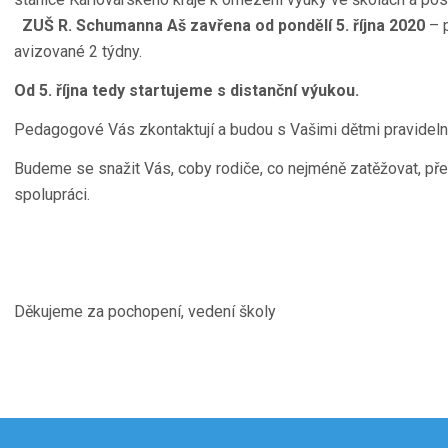
ZUŠ R. Schumanna Aš zavřena o
d pondělí 5. října 2020
– p
avizované 2 týdny.
Od 5. října tedy startujeme s distanční výukou.
Pedagogové Vás zkontaktují a budou s Vašimi dětmi pravidelně
Budeme se snažit Vás, coby rodiče, co nejméně zatěžovat, př
spolupráci.
Děkujeme za pochopení, vedení školy
gace