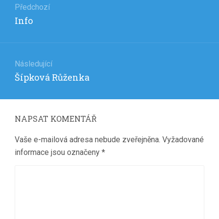
pro
Předchozí
Předchozí
Info
příspěvek
příspěvek:
Následující
Následující
Šípková Růženka
příspěvek:
NAPSAT KOMENTÁŘ
Vaše e-mailová adresa nebude zveřejněna.
Vyžadované
informace jsou označeny
*