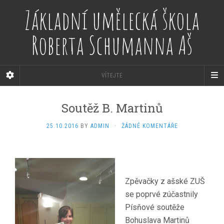
Základní umělecká škola
Roberta Schumanna Aš
VÍTEJTE
Soutěž B. Martinů
25.10.2016
BY
ADMIN
·
ŽÁDNÉ KOMENTÁŘE
Zpěvačky z ašské ZUŠ
se poprvé zúčastnily
Písňové soutěže
Bohuslava Martinů