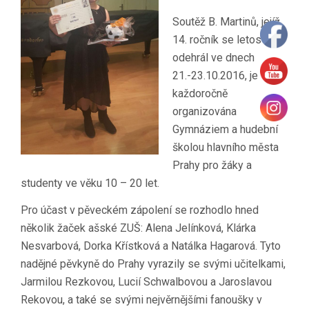
Soutěž B. Martinů, jejíž
14. ročník se letos
odehrál ve dnech
21.-23.10.2016, je
každoročně
organizována
Gymnáziem a hudební
školou hlavního města
Prahy pro žáky a
studenty ve věku 10 – 20 let.
Pro účast v pěveckém zápolení se rozhodlo hned
několik žaček ašské ZUŠ: Alena Jelínková, Klárka
Nesvarbová, Dorka Křístková a Natálka Hagarová. Tyto
nadějné pěvkyně do Prahy vyrazily se svými učitelkami,
Jarmilou Rezkovou, Lucií Schwalbovou a Jaroslavou
Rekovou, a také se svými nejvěrnějšími fanoušky v