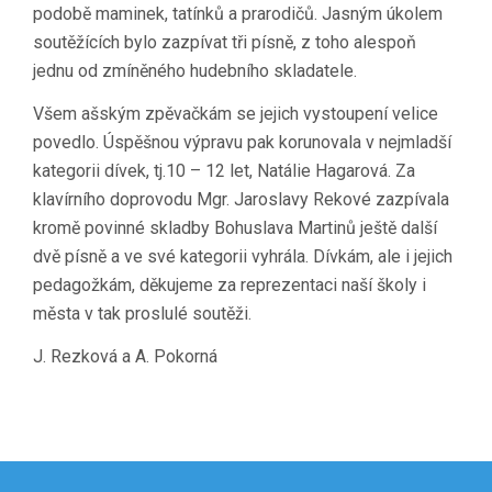
podobě maminek, tatínků a prarodičů. Jasným úkolem
soutěžících bylo zazpívat tři písně, z toho alespoň
jednu od zmíněného hudebního skladatele.
Všem ašským zpěvačkám se jejich vystoupení velice
povedlo. Úspěšnou výpravu pak korunovala v nejmladší
kategorii dívek, tj.10 – 12 let, Natálie Hagarová. Za
klavírního doprovodu Mgr. Jaroslavy Rekové zazpívala
kromě povinné skladby Bohuslava Martinů ještě další
dvě písně a ve své kategorii vyhrála. Dívkám, ale i jejich
pedagožkám, děkujeme za reprezentaci naší školy i
města v tak proslulé soutěži.
J. Rezková a A. Pokorná
Navigace