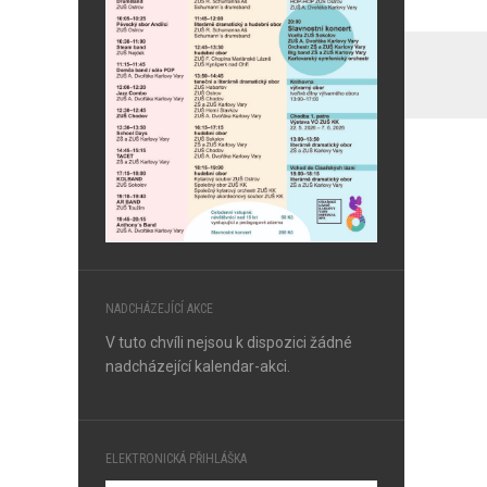
NADCHÁZEJÍCÍ AKCE
V tuto chvíli nejsou k dispozici žádné
nadcházející kalendar-akci.
ELEKTRONICKÁ PŘIHLÁŠKA