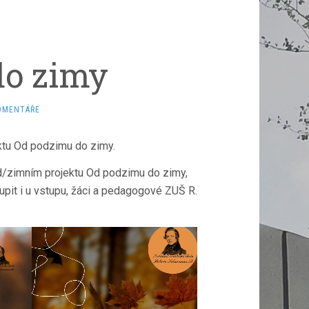
do zimy
OMENTÁŘE
ektu Od podzimu do zimy.
d/zimním projektu Od podzimu do zimy,
pit i u vstupu, žáci a pedagogové ZUŠ R.