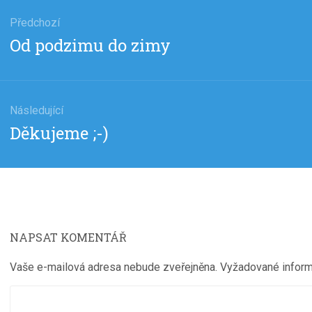
gace
Předchozí
Předchozí
Od podzimu do zimy
pěvek
příspěvek:
Následující
Následující
Děkujeme ;-)
příspěvek:
NAPSAT KOMENTÁŘ
Vaše e-mailová adresa nebude zveřejněna.
Vyžadované infor