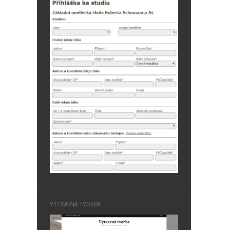
VÝTVARNÁ TVORBA