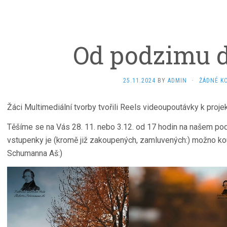
Od podzimu 
25.11.2024
BY
ADMIN
·
ŽÁDNÉ K
Žáci Multimediální tvorby tvořili Reels videoupoutávky k proj
Těšíme se na Vás 28. 11. nebo 3.12. od 17 hodin na našem po
vstupenky je (kromě již zakoupených, zamluvených:) možno kou
Schumanna Aš:)