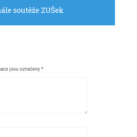
nále soutěže ZUŠek
mace jsou označeny
*