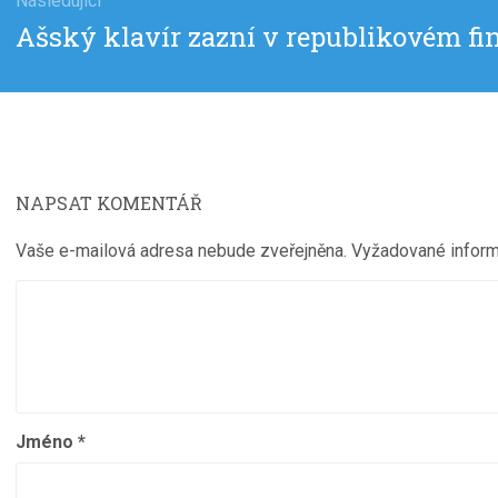
Následující
Následující
Ašský klavír zazní v republikovém fi
příspěvek:
NAPSAT KOMENTÁŘ
Vaše e-mailová adresa nebude zveřejněna.
Vyžadované infor
Jméno
*