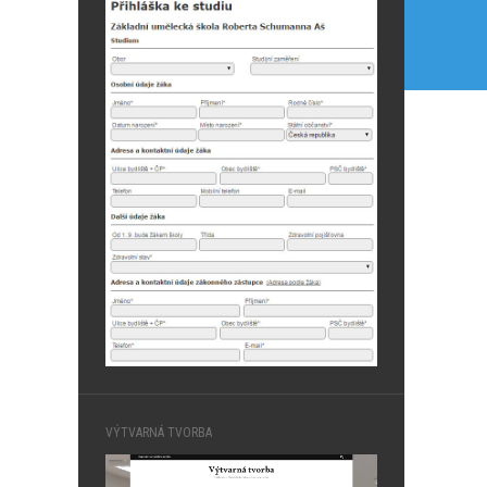
VÝTVARNÁ TVORBA