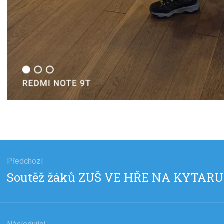
gace
Předchozí
Předchozí
Soutěž žáků ZUŠ VE HŘE NA KYTARU
pěvek
příspěvek: