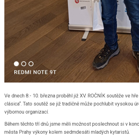
Ve dnech 8.- 10. března proběhl již XV. ROČNÍK soutěže ve hře
clásica“. Tato soutěž se již tradičně může pochlubit vysokou ú
výbornou organizací.
Během těchto tří dnů jsme měli možnost poslechnout si v konc
města Prahy výkony kolem sedmdesáti mladých kytaristů.