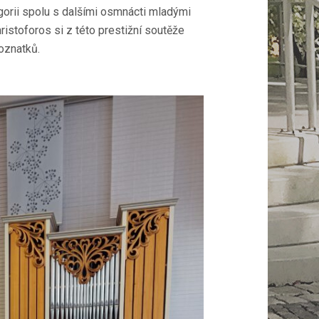
egorii spolu s dalšími osmnácti mladými
hristoforos si z této prestižní soutěže
oznatků.