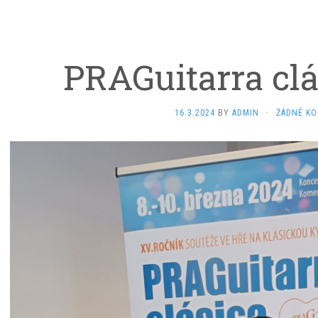
PRAGuitarra clá
16.3.2024
BY
ADMIN
·
ŽÁDNÉ K