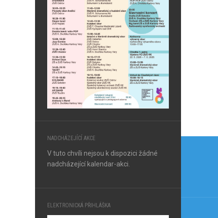
Navi
NADCHÁZEJÍCÍ AKCE
V tuto chvíli nejsou k dispozici žádné
pro
nadcházející kalendar-akci.
přís
ELEKTRONICKÁ PŘIHLÁŠKA