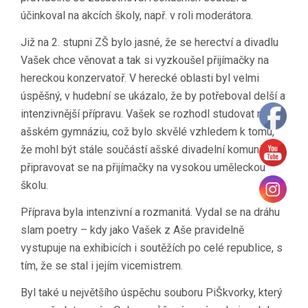
účinkoval na akcích školy, např. v roli moderátora.
Již na 2. stupni ZŠ bylo jasné, že se herectví a divadlu
Vašek chce věnovat a tak si vyzkoušel přijímačky na
hereckou konzervatoř. V herecké oblasti byl velmi
úspěšný, v hudební se ukázalo, že by potřeboval delší a
intenzivnější přípravu. Vašek se rozhodl studovat na
ašském gymnáziu, což bylo skvělé vzhledem k tomu,
že mohl být stále součástí ašské divadelní komunity a
připravovat se na přijímačky na vysokou uměleckou
školu.
Příprava byla intenzivní a rozmanitá. Vydal se na dráhu
slam poetry – kdy jako Vašek z Aše pravidelně
vystupuje na exhibicích i soutěžích po celé republice, s
tím, že se stal i jejím vicemistrem.
Byl také u největšího úspěchu souboru PiŠkvorky, který