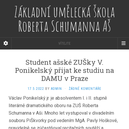
Základní umělecká škola
Roberta Schumanna Aš
VÍTEJTE
Student ašské ZUŠky V.
Ponikelský přijat ke studiu na
DAMU v Praze
17.5.2022
BY
ADMIN
·
ŽÁDNÉ KOMENTÁŘE
Václav Ponikelský jr. je absolventem I. i II. stupně
literárně dramatického oboru na ZUŠ Roberta
Schumanna v Aši. Mnoho let vystupoval v divadelním
souboru PiŠkvorky pod vedením MgA. Pavly Hoškové,
pravidelně se zúčastňoval recitačních soutěží a