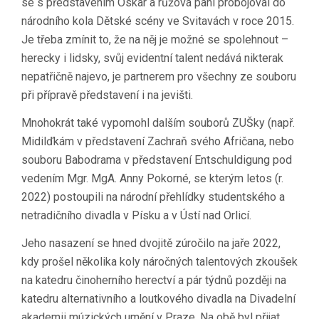
se s představením Oskar a růžová paní probojoval do
národního kola Dětské scény ve Svitavách v roce 2015.
Je třeba zmínit to, že na něj je možné se spolehnout –
herecky i lidsky, svůj evidentní talent nedává nikterak
nepatřičně najevo, je partnerem pro všechny ze souboru
při přípravě představení i na jevišti.
Mnohokrát také vypomohl dalším souborů ZUŠky (např.
Midilďkám v představení Zachraň svého Afričana, nebo
souboru Babodrama v představení Entschuldigung pod
vedením Mgr. MgA. Anny Pokorné, se kterým letos (r.
2022) postoupili na národní přehlídky studentského a
netradičního divadla v Písku a v Ústí nad Orlicí.
Jeho nasazení se hned dvojitě zúročilo na jaře 2022,
kdy prošel několika koly náročných talentových zkoušek
na katedru činoherního herectví a pár týdnů později na
katedru alternativního a loutkového divadla na Divadelní
akademii múzických umění v Praze. Na obě byl přijat.