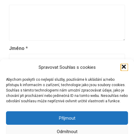
Jméno
*
Spravovat Souhlas s cookies
E-mail
*
Abychom poskytli co nejlepší služby, používáme k ukládání a/nebo
přístupu k informacím o zařízení, technologie jako jsou soubory cookies.
Souhlas s těmito technologiemi nám umožní zpracovávat údaje, jako je
chování při procházení nebo jedinečná ID na tomto webu. Nesouhlas nebo
Webová stránka
odvolání souhlasu může nepříznivě ovlivnit určité vlastnosti a funkce.
Příjmout
Odmítnout