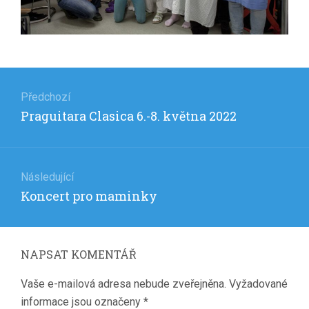
Navigace
pro
Předchozí
Předchozí
Praguitara Clasica 6.-8. května 2022
příspěvek
příspěvek:
Následující
Následující
Koncert pro maminky
příspěvek:
NAPSAT KOMENTÁŘ
Vaše e-mailová adresa nebude zveřejněna.
Vyžadované
informace jsou označeny
*