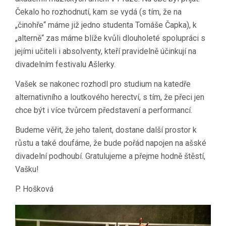
Čekalo ho rozhodnutí, kam se vydá (s tím, že na
„činohře“ máme již jedno studenta Tomáše Čapka), k
„alterně“ zas máme blíže kvůli dlouholeté spolupráci s
jejími učiteli i absolventy, kteří pravidelně účinkují na
divadelním festivalu Ašlerky.
Vašek se nakonec rozhodl pro studium na katedře
alternativního a loutkového herectví, s tím, že přeci jen
chce být i více tvůrcem představení a performancí.
Budeme věřit, že jeho talent, dostane další prostor k
růstu a také doufáme, že bude pořád napojen na ašské
divadelní podhoubí. Gratulujeme a přejme hodně štěstí,
Vašku!
P. Hošková